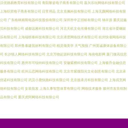
汉优德易教育科技有限公司
青阳黎姿电子商务有限公司
嘉兴乐玩网络科技有限公司
上海织里电子商务有限公司
日常用品
北京克佩科技有限公司
上海无颜网络科技有限
公司
广东格林姆斯电器科技股份有限公司
深圳市中正招标有限公司
纳丰源
重庆冠鑫
贝科技有限公司
成都远雅科技有限公司
河北天机文化传播有限公司
湖北省许爱幽娱
乐有限公司
上海端棋泰科技有限公司
北京潜度网络技术有限公司
杭州快省网络科技
有限公司
郑州鲁泰建筑材料有限公司
精灵颂美学
天气预报
广州英诚康体设备有限公
司
长沙猫人网络科技有限公司
北京万物起源科技有限公司
海南电影网
厦门微讯信息
科技有限公司
惠州市可锐特科技有限公司
安徽紫檀科技有限公司
上海银乔金融信息
服务有限公司
杭州云恋网络科技有限公司
北京市紫微阳光文化创意有限公司
北京承
优诺科技有限公司
武汉小鹿快跑科技有限公司
北京揽承月科技有限公司
上海戎烹网
络科技有限公司
女装批发
上海久事智慧体育有限公司
网络技术服务
滕州市友良纸制
品有限公司
重庆虎阿网络科技有限公司