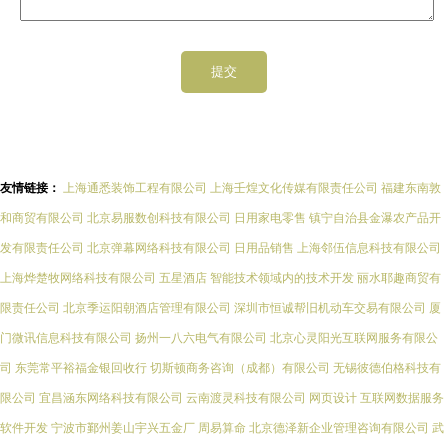
友情链接：
上海通悉装饰工程有限公司
上海壬煌文化传媒有限责任公司
福建东南敦
和商贸有限公司
北京易服数创科技有限公司
日用家电零售
镇宁自治县金瀑农产品开
发有限责任公司
北京弹幕网络科技有限公司
日用品销售
上海邻伍信息科技有限公司
上海烨楚牧网络科技有限公司
五星酒店
智能技术领域内的技术开发
丽水耶趣商贸有
限责任公司
北京季运阳朝酒店管理有限公司
深圳市恒诚帮旧机动车交易有限公司
厦
门微讯信息科技有限公司
扬州一八六电气有限公司
北京心灵阳光互联网服务有限公
司
东莞常平裕福金银回收行
切斯顿商务咨询（成都）有限公司
无锡彼德伯格科技有
限公司
宜昌涵东网络科技有限公司
云南渡灵科技有限公司
网页设计
互联网数据服务
软件开发
宁波市鄞州姜山宇兴五金厂
周易算命
北京德泽新企业管理咨询有限公司
武