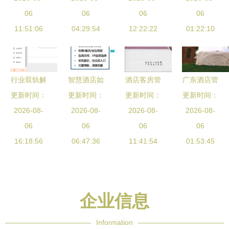
营销》教材
06
管理领航行
06
展之道
06
科技如何重
06
解析 刘天
11:51:06
业复苏之路
04:29:54
12:22:22
塑餐饮管理
01:22:10
飞与赵伟丽
智慧链条
的现代学徒
制探索
行业双轨解
智慧酒店如
酒店客房管
广东酒店管
更新时间：
码 酒店管
何满足越来
更新时间：
更新时间：
理 核心书
理职业技术
更新时间：
理与物流管
2026-08-
越挑剔的消
2026-08-
籍与产品参
2026-08-
学院领导到
2026-08-
理的职业罗
06
费者 创新
06
考全指南
06
访大湾区产
06
盘与行业选
16:18:56
管理与服务
06:47:36
11:41:54
教联盟 深
01:53:45
择指南 (含
升级
化校企合
餐饮管理视
作，共筑餐
角)
饮管理人才
企业信息
新高地
Information