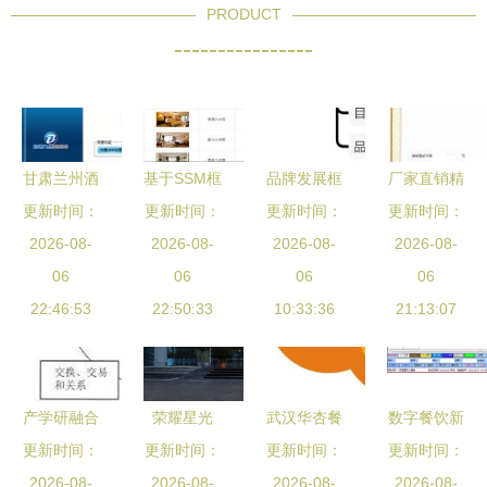
PRODUCT
----------------
甘肃兰州酒
基于SSM框
品牌发展框
厂家直销精
店管理软件
更新时间：
架的酒店管
更新时间：
更新时间：
架的构建
品红木家具
更新时间：
厂家选择与
2026-08-
理系统设计
2026-08-
酒店管理公
2026-08-
酒店仿古实
2026-08-
价格指南
06
与实现
06
司与餐饮管
06
木茶水柜价
06
22:46:53
22:50:33
理的融合策
10:33:36
格 厂家 图
21:13:07
略
片
产学研融合
荣耀星光
武汉华杏餐
数字餐饮新
更新时间：
视角下的
锦江酒店中
更新时间：
饮与酒店管
更新时间：
更新时间：
风向 广州
《酒店市场
2026-08-
国区以卓越
2026-08-
理的融合发
2026-08-
市奥狐软件
2026-08-